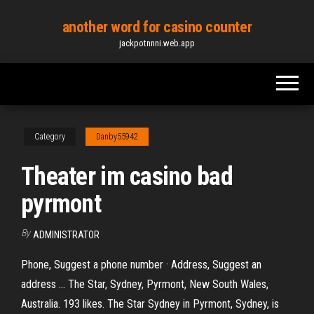
Skip
another word for casino counter
to
jackpotnnni.web.app
the
content
Category
Danby55942
Theater im casino bad
pyrmont
By
ADMINISTRATOR
Phone, Suggest a phone number · Address, Suggest an
address ... The Star, Sydney, Pyrmont, New South Wales,
Australia. 193 likes. The Star Sydney in Pyrmont, Sydney, is